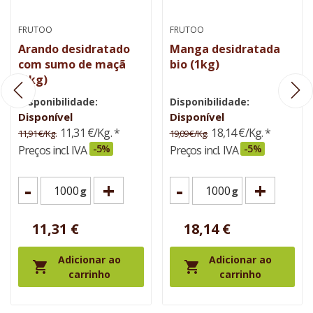
FRUTOO
FRUTOO
Arando desidratado
Manga desidratada
com sumo de maçã
bio (1kg)
(1kg)
Disponibilidade:
Disponibilidade:
Disponível
Disponível
11,31 €/Kg.
*
18,14 €/Kg.
*
11,91 €/Kg.
19,09 €/Kg.
-5%
-5%
Preços incl. IVA
Preços incl. IVA
-
+
-
+
g
g
11,31 €
18,14 €
Adicionar ao
Adicionar ao


carrinho
carrinho