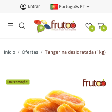
Entrar
Português PT
0
0
Início
Ofertas
Tangerina desidratada (1kg)
Em Promoção!