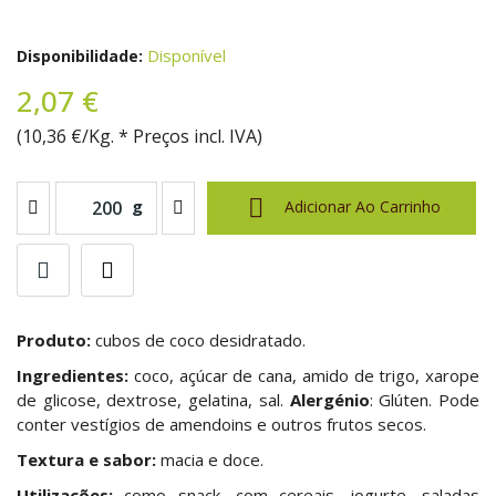
Disponível
Disponibilidade:
2,07 €
(10,36 €/Kg. * Preços incl. IVA)

g
Adicionar Ao Carrinho
Produto:
cubos de coco desidratado.
Ingredientes:
coco, açúcar de cana, amido de trigo, xarope
de glicose, dextrose, gelatina, sal.
Alergénio
:
Glúten. Pode
conter vestígios de amendoins e outros frutos secos.
Textura e sabor:
macia e doce.
Utilizações:
como snack, com cereais, iogurte, saladas