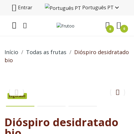
Entrar
Português PT
0
0
Início
Todas as frutas
Dióspiro desidratado
bio
Esgotado
Dióspiro desidratado
bio