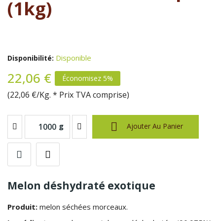
(1kg)
Disponible
Disponibilité:
22,06 €
Économisez 5%
(22,06 €/Kg. * Prix TVA comprise)

g
Ajouter Au Panier
Melon déshydraté exotique
Produit:
melon séchées morceaux.