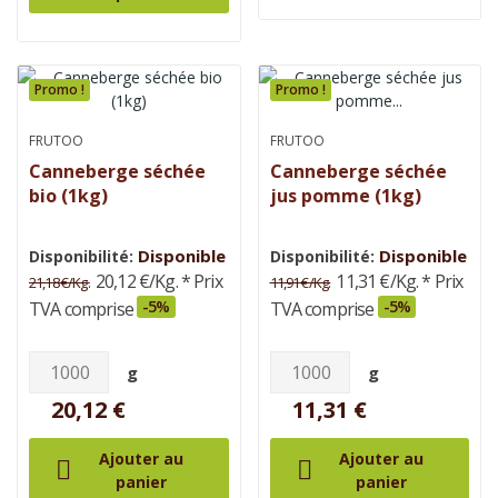
Promo !
Promo !
FRUTOO
FRUTOO
Canneberge séchée
Canneberge séchée
bio (1kg)
jus pomme (1kg)
Disponible
Disponible
Disponibilité:
Disponibilité:
20,12 €/Kg.
* Prix
11,31 €/Kg.
* Prix
21,18 €/Kg.
11,91 €/Kg.
-5%
-5%
TVA comprise
TVA comprise
g
g
20,12 €
11,31 €
Ajouter au
Ajouter au


panier
panier