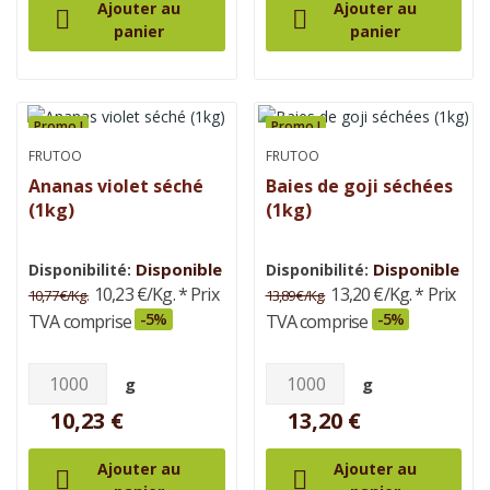
Ajouter au
Ajouter au


panier
panier
Promo !
Promo !
FRUTOO
FRUTOO
Ananas violet séché
Baies de goji séchées
(1kg)
(1kg)
Disponible
Disponible
Disponibilité:
Disponibilité:
10,23 €/Kg.
* Prix
13,20 €/Kg.
* Prix
10,77 €/Kg.
13,89 €/Kg.
-5%
-5%
TVA comprise
TVA comprise
g
g
10,23 €
13,20 €
Ajouter au
Ajouter au

