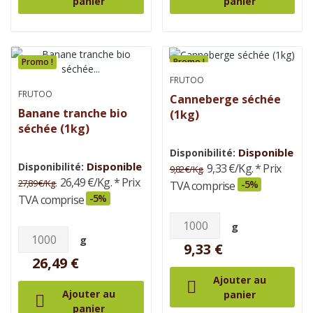
panier
panier
Promo !
Promo !
FRUTOO
FRUTOO
Canneberge séchée
Banane tranche bio
(1kg)
séchée (1kg)
Disponible
Disponibilité:
Disponible
Disponibilité:
9,33 €/Kg.
* Prix
9,82 €/Kg.
26,49 €/Kg.
* Prix
27,89 €/Kg.
-5%
TVA comprise
-5%
TVA comprise
g
g
9,33 €
26,49 €
Ajouter au

Ajouter au
panier

panier