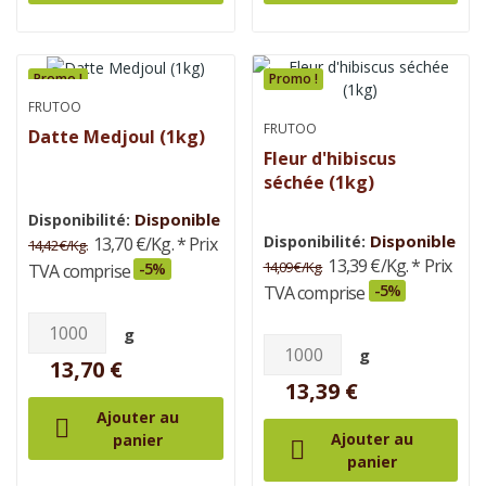
Promo !
Promo !
FRUTOO
FRUTOO
Datte Medjoul (1kg)
Fleur d'hibiscus
séchée (1kg)
Disponible
Disponibilité:
Disponible
Disponibilité:
13,70 €/Kg.
* Prix
14,42 €/Kg.
13,39 €/Kg.
* Prix
14,09 €/Kg.
-5%
TVA comprise
-5%
TVA comprise
g
g
13,70 €
13,39 €
Ajouter au

Ajouter au
panier

panier