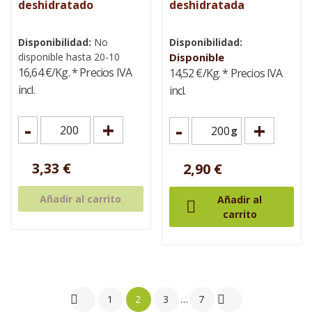
deshidratado
deshidratada
Disponibilidad:
No
Disponibilidad:
disponible hasta 20-10
Disponible
16,64 €/Kg.
* Precios IVA
14,52 €/Kg.
* Precios IVA
incl.
incl.
-
+
-
+
g
3,33 €
2,90 €
Añadir al carrito
Añadir al

carrito


1
2
3
…
7