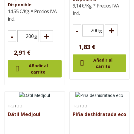
Disponible
9,14 €/Kg.
* Precios IVA
14,55 €/Kg.
* Precios IVA
incl.
incl.
-
+
g
-
+
g
1,83 €
2,91 €
Añadir al

Añadir al
carrito

carrito
FRUTOO
FRUTOO
Dátil Medjoul
Piña deshidratada eco