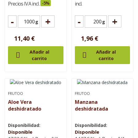
-5%
Precios IVA incl.
incl.
-
+
-
+
g
g
11,40 €
1,96 €
Añadir al
Añadir al


carrito
carrito
FRUTOO
FRUTOO
Aloe Vera
Manzana
deshidratado
deshidratada
Disponibilidad:
Disponibilidad:
Disponible
Disponible