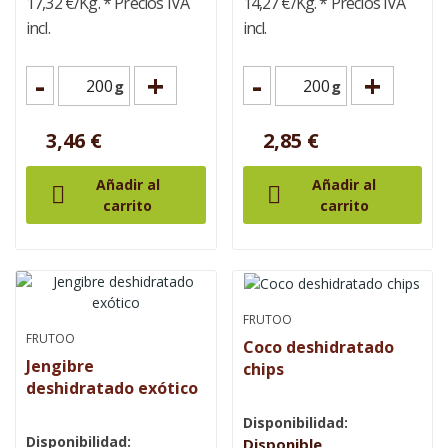
17,32 €/Kg.
* Precios IVA
14,27 €/Kg.
* Precios IVA
incl.
incl.
-
+
-
+
g
g
3,46 €
2,85 €
Añadir al
Añadir al


carrito
carrito
FRUTOO
FRUTOO
Coco deshidratado
Jengibre
chips
deshidratado exótico
Disponibilidad:
Disponibilidad:
Disponible