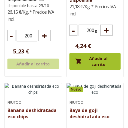
Disponible
disponible hasta 25/10
21,18 €/Kg.
* Precios IVA
26,15 €/Kg.
* Precios IVA
incl.
incl.
-
+
g
-
+
4,24 €
5,23 €
Añadir al

Añadir al carrito
carrito
Nuevo
FRUTOO
FRUTOO
Banana deshidratada
Baya de goji
eco chips
deshidratada eco