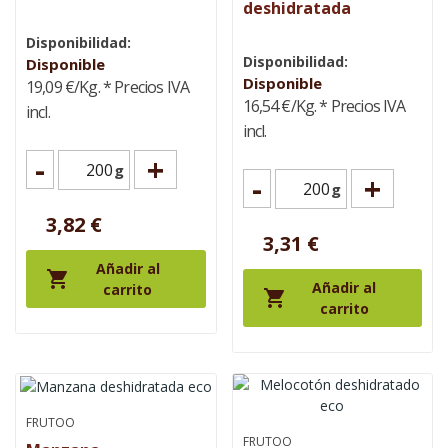
deshidratada
Disponibilidad:
Disponibilidad:
Disponible
Disponible
19,09 €/Kg.
* Precios IVA
16,54 €/Kg.
* Precios IVA
incl.
incl.
-
+
g
-
+
g
3,82 €
3,31 €
Añadir al

Añadir al
carrito

carrito
FRUTOO
FRUTOO