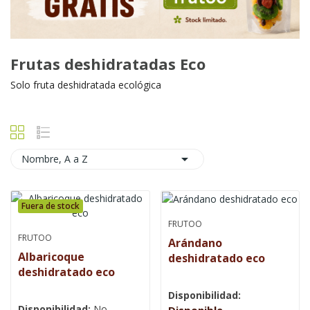
Frutas deshidratadas Eco
Solo fruta deshidratada ecológica

Nombre, A a Z
Fuera de stock
FRUTOO
FRUTOO
Arándano
Albaricoque
deshidratado eco
deshidratado eco
Disponibilidad:
Disponibilidad:
No