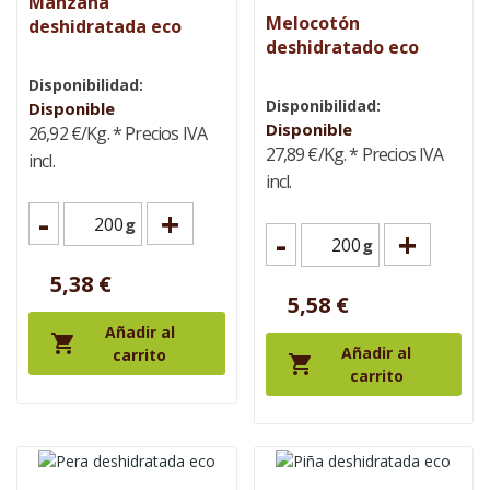
Manzana
Melocotón
deshidratada eco
deshidratado eco
Disponibilidad:
Disponibilidad:
Disponible
Disponible
26,92 €/Kg.
* Precios IVA
27,89 €/Kg.
* Precios IVA
incl.
incl.
-
+
g
-
+
g
5,38 €
5,58 €
Añadir al

Añadir al
carrito

carrito