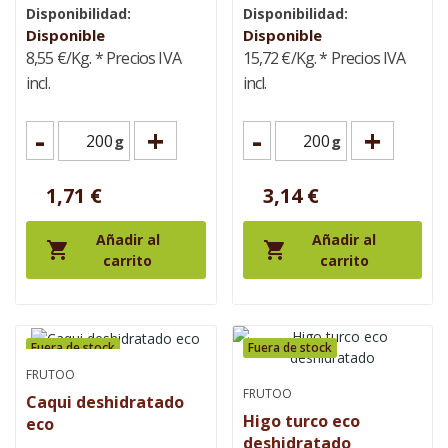
Disponibilidad:
Disponibilidad:
Disponible
Disponible
8,55 €/Kg.
* Precios IVA
15,72 €/Kg.
* Precios IVA
incl.
incl.
-
+
-
+
g
g
1,71 €
3,14 €
Añadir al
Añadir al


carrito
carrito
Fuera de stock
Fuera de stock
FRUTOO
FRUTOO
Caqui deshidratado
Higo turco eco
eco
deshidratado