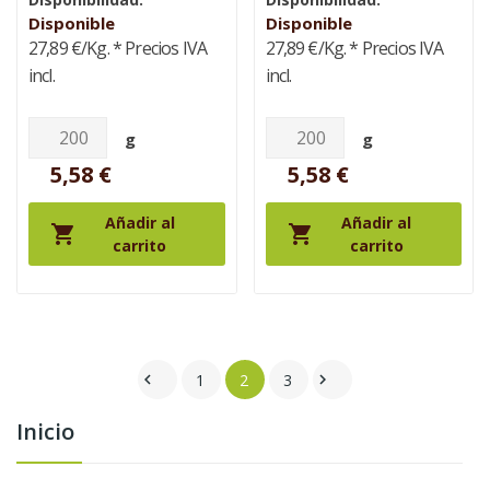
Disponible
Disponible
27,89 €/Kg.
* Precios IVA
27,89 €/Kg.
* Precios IVA
incl.
incl.
g
g
5,58 €
5,58 €
Añadir al
Añadir al


carrito
carrito
1
2
3


Inicio