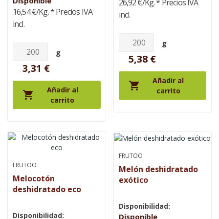
Disponible
26,92 €/Kg.
* Precios IVA
16,54 €/Kg.
* Precios IVA
incl.
incl.
g
g
5,38 €
3,31 €
Añadir al

Añadir al
carrito

carrito
FRUTOO
FRUTOO
Melón deshidratado
Melocotón
exótico
deshidratado eco
Disponibilidad:
Disponibilidad:
Disponible