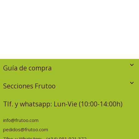

Guía de compra

Secciones Frutoo
Tlf. y whatsapp: Lun-Vie (10:00-14:00h)
info@frutoo.com
pedidos@frutoo.com
Tfno. y WhatsApp:
(+34) 951 921 372