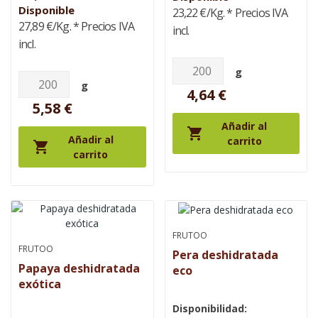
Disponible
23,22 €/Kg.
* Precios IVA
27,89 €/Kg.
* Precios IVA
incl.
incl.
g
g
4,64 €
5,58 €
Añadir al

Añadir al
carrito

carrito
FRUTOO
FRUTOO
Pera deshidratada
Papaya deshidratada
eco
exótica
Disponibilidad: