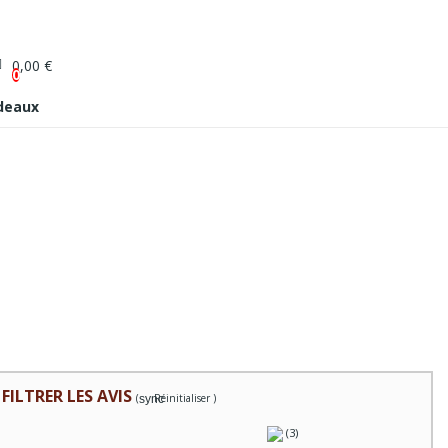
0,00 €
0
deaux
FILTRER LES AVIS
(
Réinitialiser )
sync
(3)