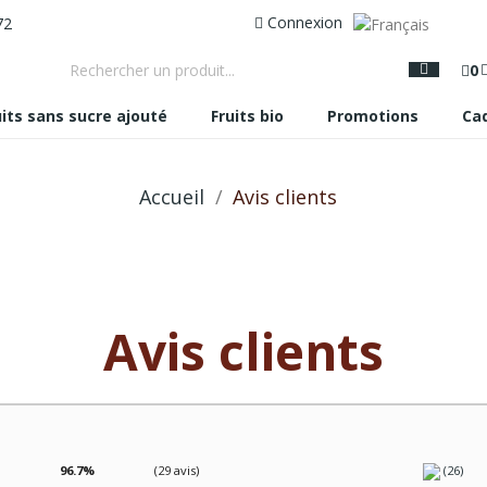
Connexion
72
0
uits sans sucre ajouté
Fruits bio
Promotions
Ca
Accueil
Avis clients
Avis clients
96.7%
(29 avis)
(26)