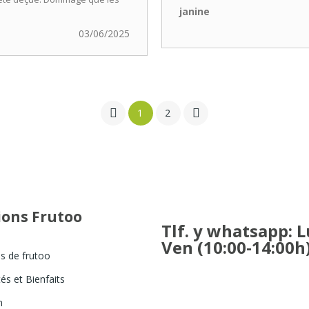
janine
03/06/2025


1
2
ions Frutoo
Tlf. y whatsapp: L
Ven (10:00-14:00h
s de frutoo
info@frutoo.com
és et Bienfaits
pedidos@frutoo.com
n
Tél. et WhatsApp:
(+34) 951 92