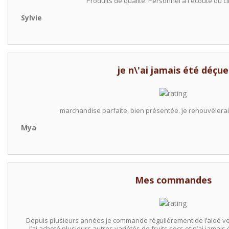
Produits de qualité. Personnel à l écoute du cl
Sylvie
je n\'ai jamais été déçue
marchandise parfaite, bien présentée. je renouvèlera
Mya
Mes commandes
Depuis plusieurs années je commande régulièrement de l’aloé ver
J’ai acheté plusieurs autres variétés de fruits secs et n’ai jama