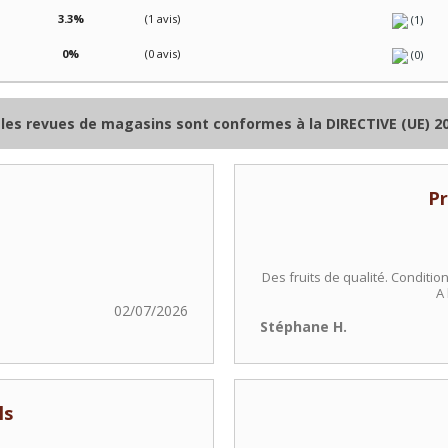
3.3%
(1 avis)
(1)
0%
(0 avis)
(0)
les revues de magasins sont conformes à la DIRECTIVE (UE) 2
Pr
Des fruits de qualité. Condit
A
02/07/2026
Stéphane H.
ls