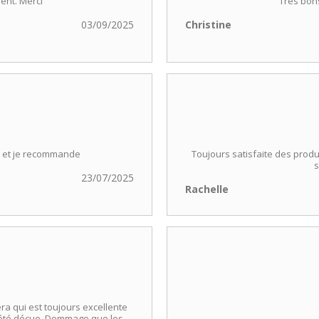
ient. Merci
Très bon
03/09/2025
Christine
i et je recommande
Toujours satisfaite des produi
s
23/07/2025
Rachelle
a qui est toujours excellente
is été déçue. Dommage que les